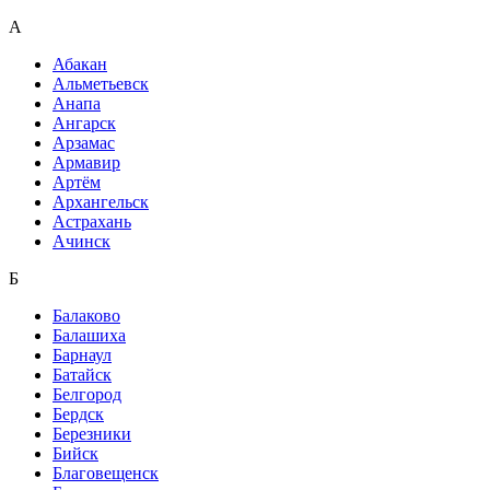
А
Абакан
Альметьевск
Анапа
Ангарск
Арзамас
Армавир
Артём
Архангельск
Астрахань
Ачинск
Б
Балаково
Балашиха
Барнаул
Батайск
Белгород
Бердск
Березники
Бийск
Благовещенск