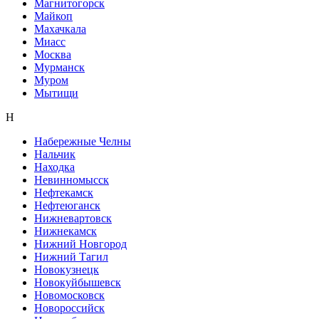
Магнитогорск
Майкоп
Махачкала
Миасс
Москва
Мурманск
Муром
Мытищи
Н
Набережные Челны
Нальчик
Находка
Невинномысск
Нефтекамск
Нефтеюганск
Нижневартовск
Нижнекамск
Нижний Новгород
Нижний Тагил
Новокузнецк
Новокуйбышевск
Новомосковск
Новороссийск