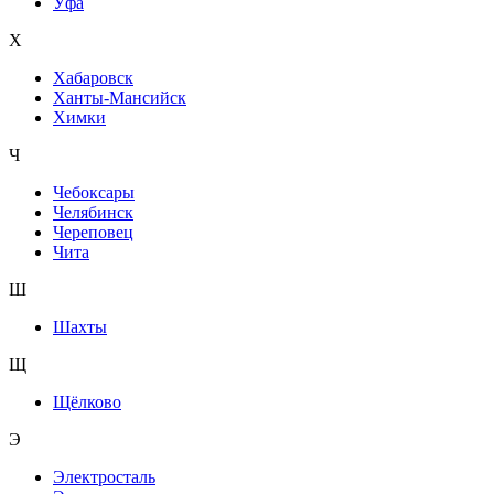
Уфа
Х
Хабаровск
Ханты-Мансийск
Химки
Ч
Чебоксары
Челябинск
Череповец
Чита
Ш
Шахты
Щ
Щёлково
Э
Электросталь