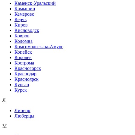
Каменск-Уральский
Камышин
Кемерово
Керчь
Киров
Кисловодск
Ковров
Коломна
Комсомольск-на-Амуре
Копейск
Королёв
Кострома
Красногорск
Краснодар
Красноярск
Курган
Курск
Л
Липецк
Люберцы
М