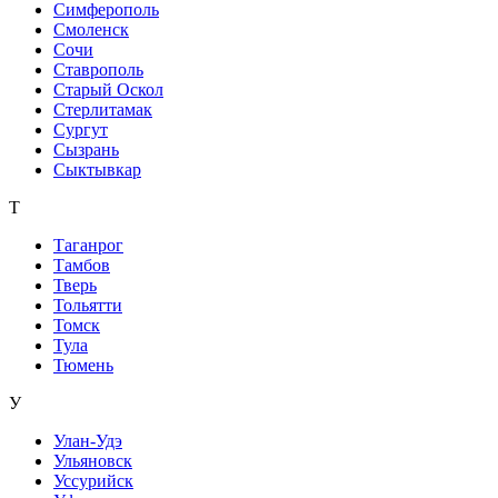
Симферополь
Смоленск
Сочи
Ставрополь
Старый Оскол
Стерлитамак
Сургут
Сызрань
Сыктывкар
Т
Таганрог
Тамбов
Тверь
Тольятти
Томск
Тула
Тюмень
У
Улан-Удэ
Ульяновск
Уссурийск