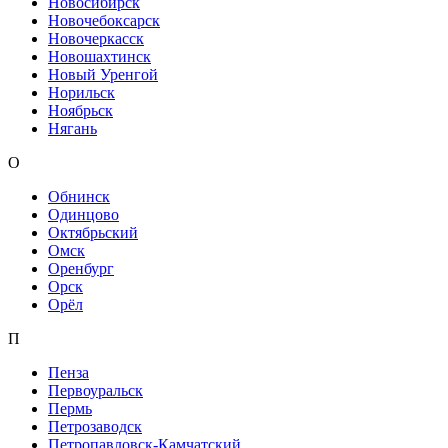
Новосибирск
Новочебоксарск
Новочеркасск
Новошахтинск
Новый Уренгой
Норильск
Ноябрьск
Нягань
О
Обнинск
Одинцово
Октябрьский
Омск
Оренбург
Орск
Орёл
П
Пенза
Первоуральск
Пермь
Петрозаводск
Петропавловск-Камчатский