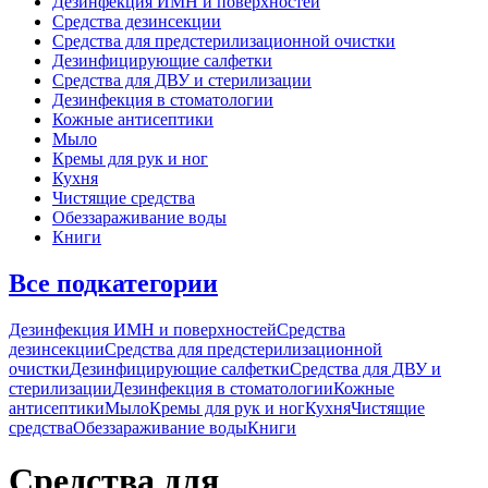
Дезинфекция ИМН и поверхностей
Средства дезинсекции
Средства для предстерилизационной очистки
Дезинфицирующие салфетки
Средства для ДВУ и cтерилизации
Дезинфекция в стоматологии
Кожные антисептики
Мыло
Кремы для рук и ног
Кухня
Чистящие средства
Обеззараживание воды
Книги
Все подкатегории
Дезинфекция ИМН и поверхностей
Средства
дезинсекции
Средства для предстерилизационной
очистки
Дезинфицирующие салфетки
Средства для ДВУ и
cтерилизации
Дезинфекция в стоматологии
Кожные
антисептики
Мыло
Кремы для рук и ног
Кухня
Чистящие
средства
Обеззараживание воды
Книги
Средства для