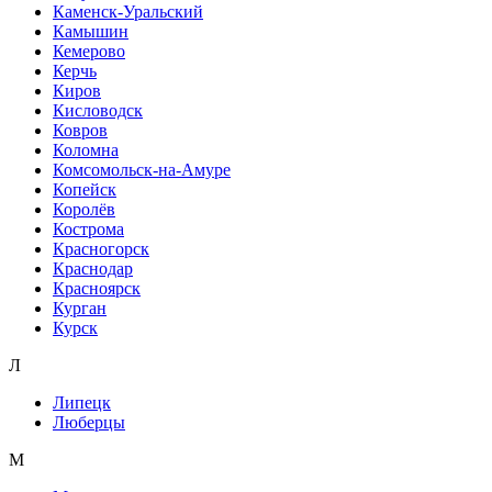
Каменск-Уральский
Камышин
Кемерово
Керчь
Киров
Кисловодск
Ковров
Коломна
Комсомольск-на-Амуре
Копейск
Королёв
Кострома
Красногорск
Краснодар
Красноярск
Курган
Курск
Л
Липецк
Люберцы
М