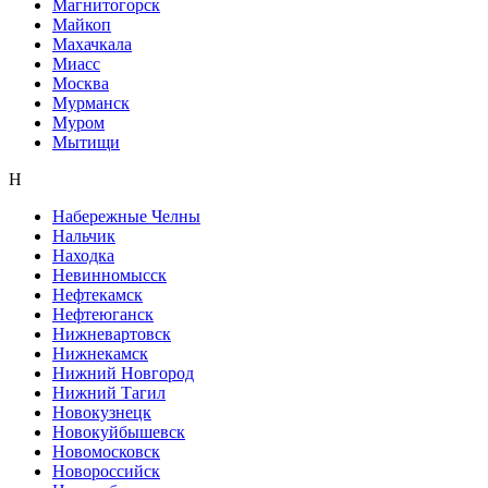
Магнитогорск
Майкоп
Махачкала
Миасс
Москва
Мурманск
Муром
Мытищи
Н
Набережные Челны
Нальчик
Находка
Невинномысск
Нефтекамск
Нефтеюганск
Нижневартовск
Нижнекамск
Нижний Новгород
Нижний Тагил
Новокузнецк
Новокуйбышевск
Новомосковск
Новороссийск