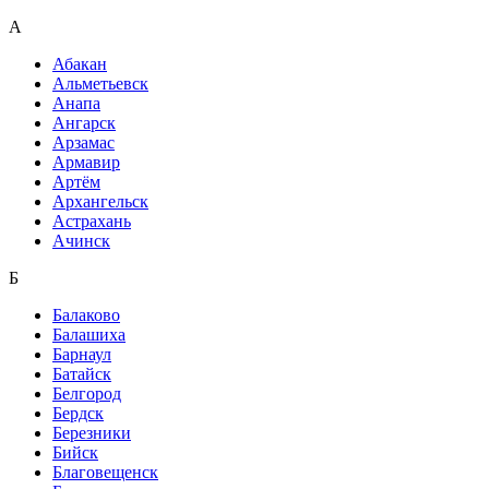
А
Абакан
Альметьевск
Анапа
Ангарск
Арзамас
Армавир
Артём
Архангельск
Астрахань
Ачинск
Б
Балаково
Балашиха
Барнаул
Батайск
Белгород
Бердск
Березники
Бийск
Благовещенск