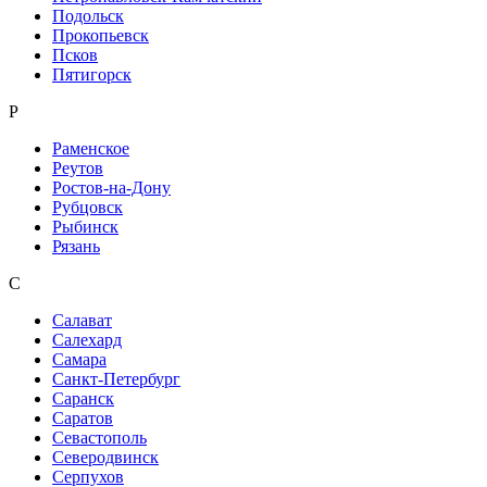
Подольск
Прокопьевск
Псков
Пятигорск
Р
Раменское
Реутов
Ростов-на-Дону
Рубцовск
Рыбинск
Рязань
С
Салават
Салехард
Самара
Санкт-Петербург
Саранск
Саратов
Севастополь
Северодвинск
Серпухов