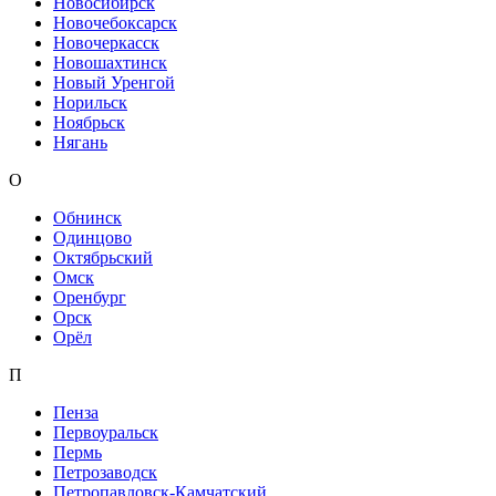
Новосибирск
Новочебоксарск
Новочеркасск
Новошахтинск
Новый Уренгой
Норильск
Ноябрьск
Нягань
О
Обнинск
Одинцово
Октябрьский
Омск
Оренбург
Орск
Орёл
П
Пенза
Первоуральск
Пермь
Петрозаводск
Петропавловск-Камчатский