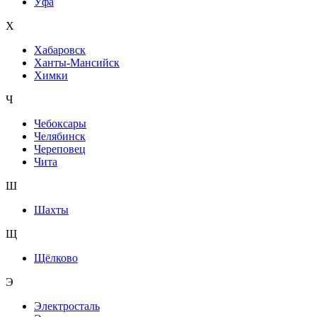
Уфа
Х
Хабаровск
Ханты-Мансийск
Химки
Ч
Чебоксары
Челябинск
Череповец
Чита
Ш
Шахты
Щ
Щёлково
Э
Электросталь