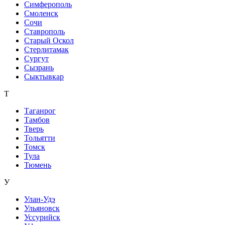
Симферополь
Смоленск
Сочи
Ставрополь
Старый Оскол
Стерлитамак
Сургут
Сызрань
Сыктывкар
Т
Таганрог
Тамбов
Тверь
Тольятти
Томск
Тула
Тюмень
У
Улан-Удэ
Ульяновск
Уссурийск