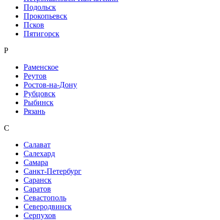
Подольск
Прокопьевск
Псков
Пятигорск
Р
Раменское
Реутов
Ростов-на-Дону
Рубцовск
Рыбинск
Рязань
С
Салават
Салехард
Самара
Санкт-Петербург
Саранск
Саратов
Севастополь
Северодвинск
Серпухов