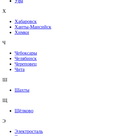
Уфа
Х
Хабаровск
Ханты-Мансийск
Химки
Ч
Чебоксары
Челябинск
Череповец
Чита
Ш
Шахты
Щ
Щёлково
Э
Электросталь