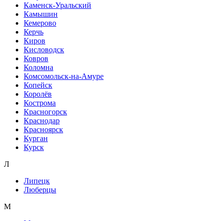
Каменск-Уральский
Камышин
Кемерово
Керчь
Киров
Кисловодск
Ковров
Коломна
Комсомольск-на-Амуре
Копейск
Королёв
Кострома
Красногорск
Краснодар
Красноярск
Курган
Курск
Л
Липецк
Люберцы
М