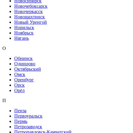
Новосибирск
Новочебоксарск
Новочеркасск
Новошахтинск
Новый Уренгой
Норильск
Ноябрьск
Нягань
О
Обнинск
Одинцово
Октябрьский
Омск
Оренбург
Орск
Орёл
П
Пенза
Первоуральск
Пермь
Петрозаводск
Петропавловск-Камчатский