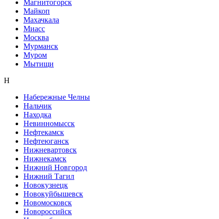
Магнитогорск
Майкоп
Махачкала
Миасс
Москва
Мурманск
Муром
Мытищи
Н
Набережные Челны
Нальчик
Находка
Невинномысск
Нефтекамск
Нефтеюганск
Нижневартовск
Нижнекамск
Нижний Новгород
Нижний Тагил
Новокузнецк
Новокуйбышевск
Новомосковск
Новороссийск