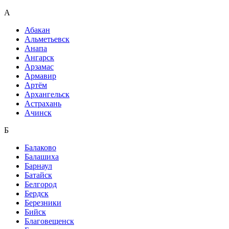
А
Абакан
Альметьевск
Анапа
Ангарск
Арзамас
Армавир
Артём
Архангельск
Астрахань
Ачинск
Б
Балаково
Балашиха
Барнаул
Батайск
Белгород
Бердск
Березники
Бийск
Благовещенск