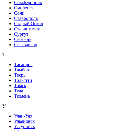
Симферополь
Смоленск
Сочи
Ставрополь
Старый Оскол
Стерлитамак
Сургут
Сызрань
Сыктывкар
Т
Таганрог
Тамбов
Тверь
Тольятти
Томск
Тула
Тюмень
У
Улан-Удэ
Ульяновск
Уссурийск