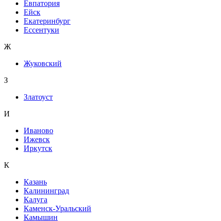
Евпатория
Ейск
Екатеринбург
Ессентуки
Ж
Жуковский
З
Златоуст
И
Иваново
Ижевск
Иркутск
К
Казань
Калининград
Калуга
Каменск-Уральский
Камышин