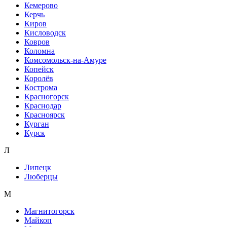
Кемерово
Керчь
Киров
Кисловодск
Ковров
Коломна
Комсомольск-на-Амуре
Копейск
Королёв
Кострома
Красногорск
Краснодар
Красноярск
Курган
Курск
Л
Липецк
Люберцы
М
Магнитогорск
Майкоп