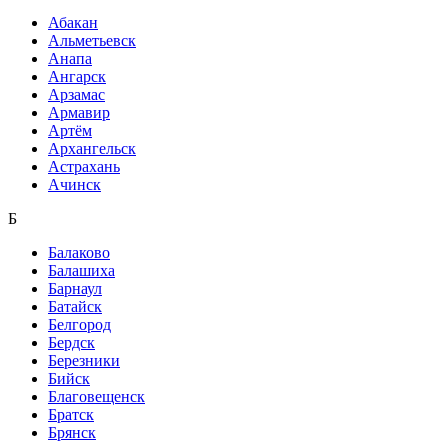
Абакан
Альметьевск
Анапа
Ангарск
Арзамас
Армавир
Артём
Архангельск
Астрахань
Ачинск
Б
Балаково
Балашиха
Барнаул
Батайск
Белгород
Бердск
Березники
Бийск
Благовещенск
Братск
Брянск