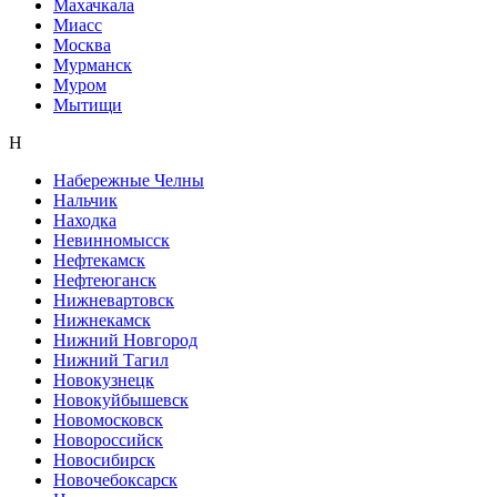
Махачкала
Миасс
Москва
Мурманск
Муром
Мытищи
Н
Набережные Челны
Нальчик
Находка
Невинномысск
Нефтекамск
Нефтеюганск
Нижневартовск
Нижнекамск
Нижний Новгород
Нижний Тагил
Новокузнецк
Новокуйбышевск
Новомосковск
Новороссийск
Новосибирск
Новочебоксарск