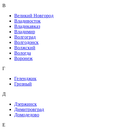
В
Великий Новгород
Владивосток
Владикавказ
Владимир
Волгоград
Волгодонск
Волжский
Вологда
Воронеж
Г
Геленджик
Грозный
Д
Дзержинск
Димитровград
Домодедово
Е