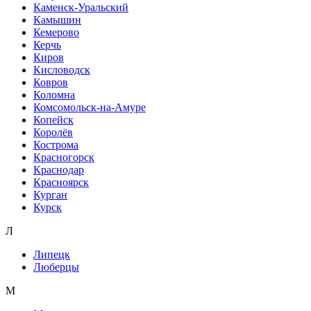
Каменск-Уральский
Камышин
Кемерово
Керчь
Киров
Кисловодск
Ковров
Коломна
Комсомольск-на-Амуре
Копейск
Королёв
Кострома
Красногорск
Краснодар
Красноярск
Курган
Курск
Л
Липецк
Люберцы
М