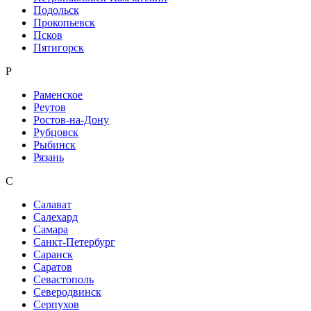
Подольск
Прокопьевск
Псков
Пятигорск
Р
Раменское
Реутов
Ростов-на-Дону
Рубцовск
Рыбинск
Рязань
С
Салават
Салехард
Самара
Санкт-Петербург
Саранск
Саратов
Севастополь
Северодвинск
Серпухов