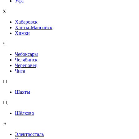
Уфа
Х
Хабаровск
Ханты-Мансийск
Химки
Ч
Чебоксары
Челябинск
Череповец
Чита
Ш
Шахты
Щ
Щёлково
Э
Электросталь