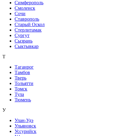
Симферополь
Смоленск
Сочи
Ставрополь
Старый Оскол
Стерлитамак
Сургут
Сызрань
Сыктывкар
Т
Таганрог
Тамбов
Тверь
Тольятти
Томск
Тула
Тюмень
У
Улан-Удэ
Ульяновск
Уссурийск