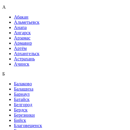
А
Абакан
Альметьевск
Анапа
Ангарск
Арзамас
Армавир
Артём
Архангельск
Астрахань
Ачинск
Б
Балаково
Балашиха
Барнаул
Батайск
Белгород
Бердск
Березники
Бийск
Благовещенск