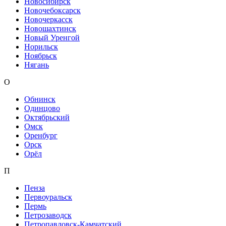
Новосибирск
Новочебоксарск
Новочеркасск
Новошахтинск
Новый Уренгой
Норильск
Ноябрьск
Нягань
О
Обнинск
Одинцово
Октябрьский
Омск
Оренбург
Орск
Орёл
П
Пенза
Первоуральск
Пермь
Петрозаводск
Петропавловск-Камчатский