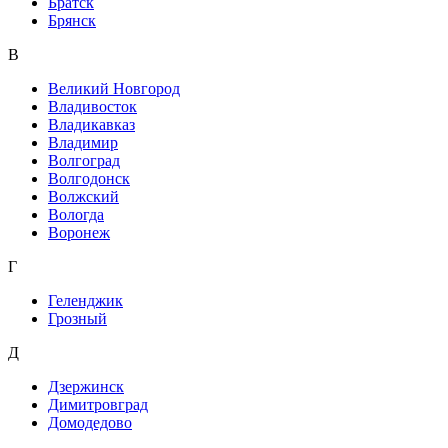
Братск
Брянск
В
Великий Новгород
Владивосток
Владикавказ
Владимир
Волгоград
Волгодонск
Волжский
Вологда
Воронеж
Г
Геленджик
Грозный
Д
Дзержинск
Димитровград
Домодедово