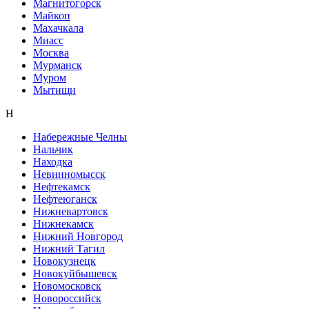
Магнитогорск
Майкоп
Махачкала
Миасс
Москва
Мурманск
Муром
Мытищи
Н
Набережные Челны
Нальчик
Находка
Невинномысск
Нефтекамск
Нефтеюганск
Нижневартовск
Нижнекамск
Нижний Новгород
Нижний Тагил
Новокузнецк
Новокуйбышевск
Новомосковск
Новороссийск