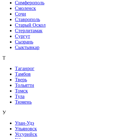
Симферополь
Смоленск
Сочи
Ставрополь
Старый Оскол
Стерлитамак
Сургут
Сызрань
Сыктывкар
Т
Таганрог
Тамбов
Тверь
Тольятти
Томск
Тула
Тюмень
У
Улан-Удэ
Ульяновск
Уссурийск