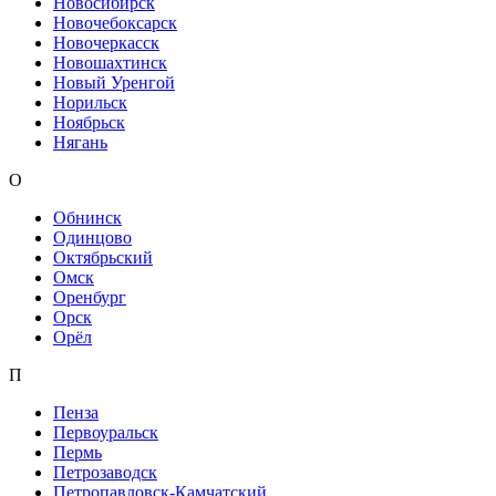
Новосибирск
Новочебоксарск
Новочеркасск
Новошахтинск
Новый Уренгой
Норильск
Ноябрьск
Нягань
О
Обнинск
Одинцово
Октябрьский
Омск
Оренбург
Орск
Орёл
П
Пенза
Первоуральск
Пермь
Петрозаводск
Петропавловск-Камчатский