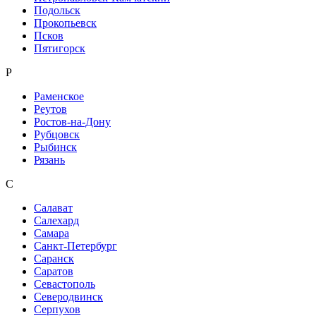
Подольск
Прокопьевск
Псков
Пятигорск
Р
Раменское
Реутов
Ростов-на-Дону
Рубцовск
Рыбинск
Рязань
С
Салават
Салехард
Самара
Санкт-Петербург
Саранск
Саратов
Севастополь
Северодвинск
Серпухов