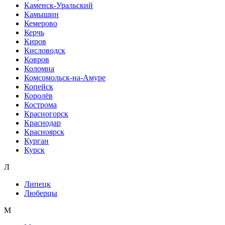
Каменск-Уральский
Камышин
Кемерово
Керчь
Киров
Кисловодск
Ковров
Коломна
Комсомольск-на-Амуре
Копейск
Королёв
Кострома
Красногорск
Краснодар
Красноярск
Курган
Курск
Л
Липецк
Люберцы
М