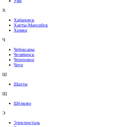
Уфа
Х
Хабаровск
Ханты-Мансийск
Химки
Ч
Чебоксары
Челябинск
Череповец
Чита
Ш
Шахты
Щ
Щёлково
Э
Электросталь