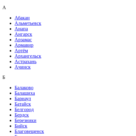
А
Абакан
Альметьевск
Анапа
Ангарск
Арзамас
Армавир
Артём
Архангельск
Астрахань
Ачинск
Б
Балаково
Балашиха
Барнаул
Батайск
Белгород
Бердск
Березники
Бийск
Благовещенск