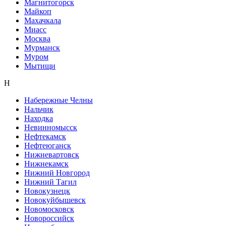
Магнитогорск
Майкоп
Махачкала
Миасс
Москва
Мурманск
Муром
Мытищи
Н
Набережные Челны
Нальчик
Находка
Невинномысск
Нефтекамск
Нефтеюганск
Нижневартовск
Нижнекамск
Нижний Новгород
Нижний Тагил
Новокузнецк
Новокуйбышевск
Новомосковск
Новороссийск