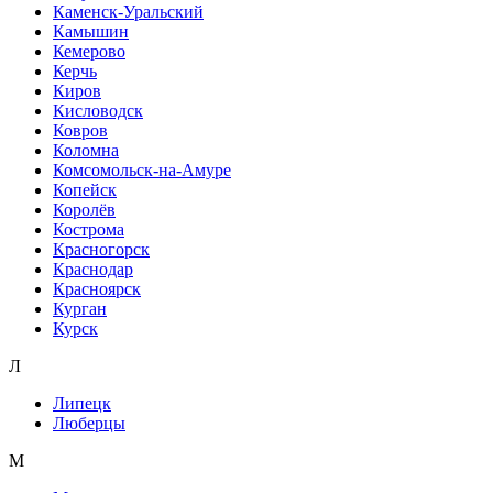
Каменск-Уральский
Камышин
Кемерово
Керчь
Киров
Кисловодск
Ковров
Коломна
Комсомольск-на-Амуре
Копейск
Королёв
Кострома
Красногорск
Краснодар
Красноярск
Курган
Курск
Л
Липецк
Люберцы
М