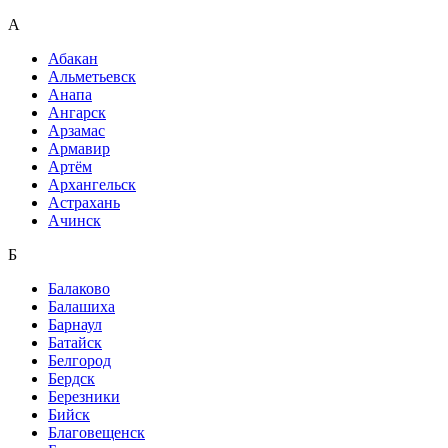
А
Абакан
Альметьевск
Анапа
Ангарск
Арзамас
Армавир
Артём
Архангельск
Астрахань
Ачинск
Б
Балаково
Балашиха
Барнаул
Батайск
Белгород
Бердск
Березники
Бийск
Благовещенск