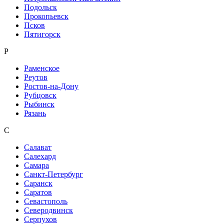
Подольск
Прокопьевск
Псков
Пятигорск
Р
Раменское
Реутов
Ростов-на-Дону
Рубцовск
Рыбинск
Рязань
С
Салават
Салехард
Самара
Санкт-Петербург
Саранск
Саратов
Севастополь
Северодвинск
Серпухов