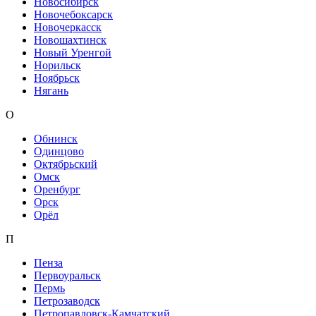
Новосибирск
Новочебоксарск
Новочеркасск
Новошахтинск
Новый Уренгой
Норильск
Ноябрьск
Нягань
О
Обнинск
Одинцово
Октябрьский
Омск
Оренбург
Орск
Орёл
П
Пенза
Первоуральск
Пермь
Петрозаводск
Петропавловск-Камчатский