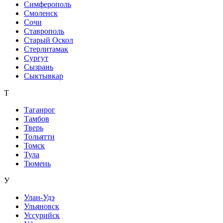
Симферополь
Смоленск
Сочи
Ставрополь
Старый Оскол
Стерлитамак
Сургут
Сызрань
Сыктывкар
Т
Таганрог
Тамбов
Тверь
Тольятти
Томск
Тула
Тюмень
У
Улан-Удэ
Ульяновск
Уссурийск