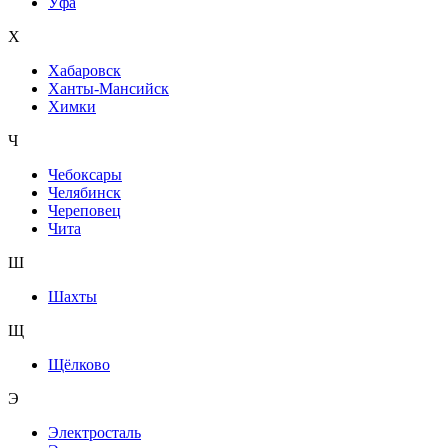
Уфа
Х
Хабаровск
Ханты-Мансийск
Химки
Ч
Чебоксары
Челябинск
Череповец
Чита
Ш
Шахты
Щ
Щёлково
Э
Электросталь