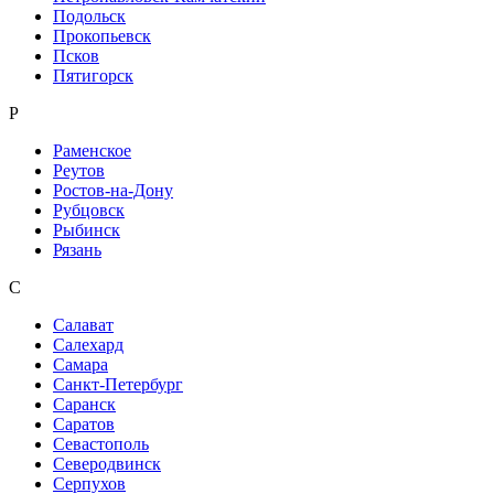
Подольск
Прокопьевск
Псков
Пятигорск
Р
Раменское
Реутов
Ростов-на-Дону
Рубцовск
Рыбинск
Рязань
С
Салават
Салехард
Самара
Санкт-Петербург
Саранск
Саратов
Севастополь
Северодвинск
Серпухов