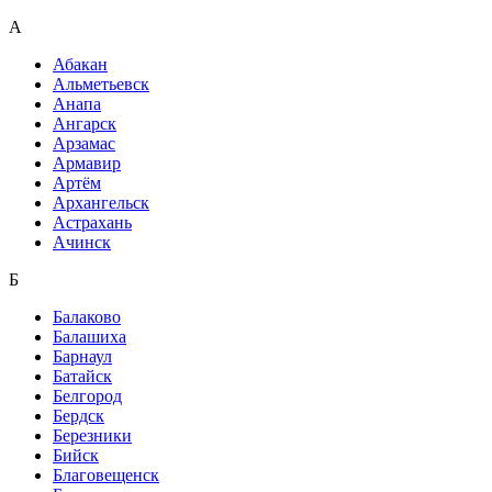
А
Абакан
Альметьевск
Анапа
Ангарск
Арзамас
Армавир
Артём
Архангельск
Астрахань
Ачинск
Б
Балаково
Балашиха
Барнаул
Батайск
Белгород
Бердск
Березники
Бийск
Благовещенск