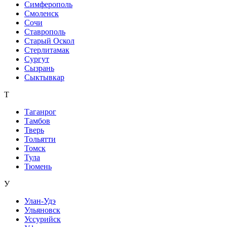
Симферополь
Смоленск
Сочи
Ставрополь
Старый Оскол
Стерлитамак
Сургут
Сызрань
Сыктывкар
Т
Таганрог
Тамбов
Тверь
Тольятти
Томск
Тула
Тюмень
У
Улан-Удэ
Ульяновск
Уссурийск