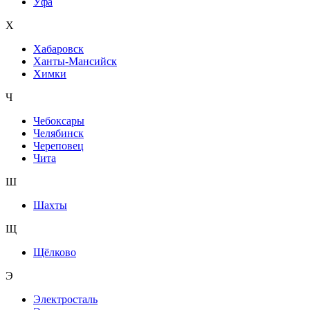
Уфа
Х
Хабаровск
Ханты-Мансийск
Химки
Ч
Чебоксары
Челябинск
Череповец
Чита
Ш
Шахты
Щ
Щёлково
Э
Электросталь