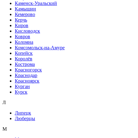
Каменск-Уральский
Камышин
Кемерово
Керчь
Киров
Кисловодск
Ковров
Коломна
Комсомольск-на-Амуре
Копейск
Королёв
Кострома
Красногорск
Краснодар
Красноярск
Курган
Курск
Л
Липецк
Люберцы
М