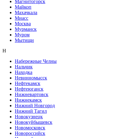
Магнитогорск
Майкоп
Махачкала
Миасс
Москва
Мурманск
Муром
Мытищи
Н
Набережные Челны
Нальчик
Находка
Невинномысск
Нефтекамск
Нефтеюганск
Нижневартовск
Нижнекамск
Нижний Новгород
Нижний Тагил
Новокузнецк
Новокуйбышевск
Новомосковск
Новороссийск