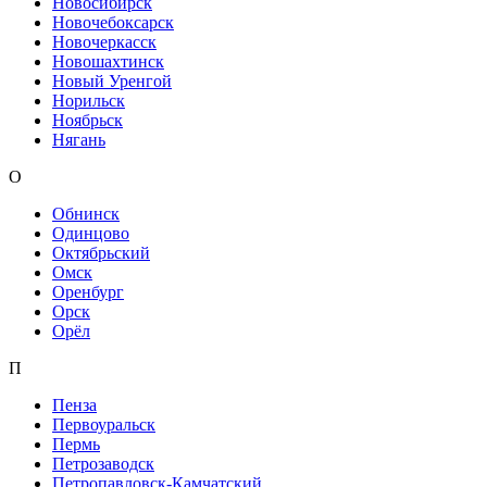
Новосибирск
Новочебоксарск
Новочеркасск
Новошахтинск
Новый Уренгой
Норильск
Ноябрьск
Нягань
О
Обнинск
Одинцово
Октябрьский
Омск
Оренбург
Орск
Орёл
П
Пенза
Первоуральск
Пермь
Петрозаводск
Петропавловск-Камчатский