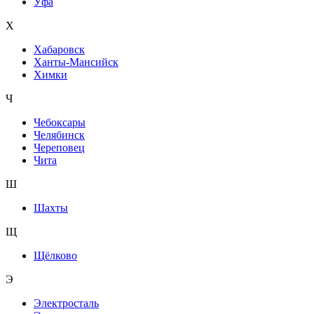
Уфа
Х
Хабаровск
Ханты-Мансийск
Химки
Ч
Чебоксары
Челябинск
Череповец
Чита
Ш
Шахты
Щ
Щёлково
Э
Электросталь