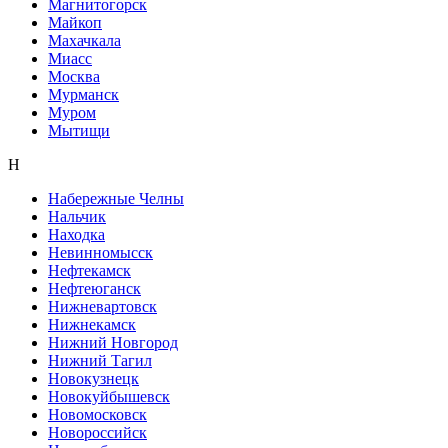
Магнитогорск
Майкоп
Махачкала
Миасс
Москва
Мурманск
Муром
Мытищи
Н
Набережные Челны
Нальчик
Находка
Невинномысск
Нефтекамск
Нефтеюганск
Нижневартовск
Нижнекамск
Нижний Новгород
Нижний Тагил
Новокузнецк
Новокуйбышевск
Новомосковск
Новороссийск