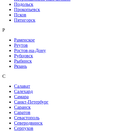
Подольск
Прокопьевск
Псков
Пятигорск
Р
Раменское
Реутов
Ростов-на-Дону
Рубцовск
Рыбинск
Рязань
С
Салават
Салехард
Самара
Санкт-Петербург
Саранск
Саратов
Севастополь
Северодвинск
Серпухов