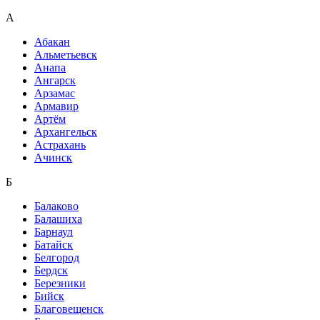
А
Абакан
Альметьевск
Анапа
Ангарск
Арзамас
Армавир
Артём
Архангельск
Астрахань
Ачинск
Б
Балаково
Балашиха
Барнаул
Батайск
Белгород
Бердск
Березники
Бийск
Благовещенск