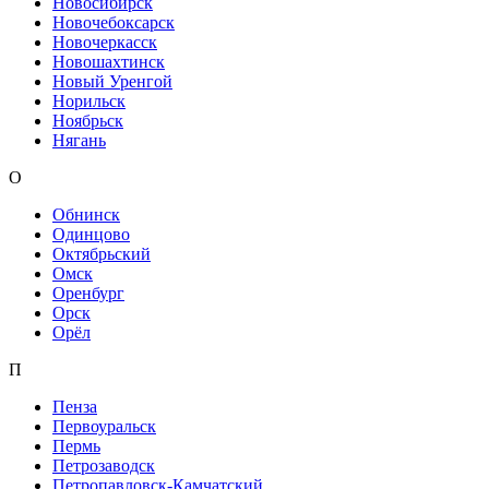
Новосибирск
Новочебоксарск
Новочеркасск
Новошахтинск
Новый Уренгой
Норильск
Ноябрьск
Нягань
О
Обнинск
Одинцово
Октябрьский
Омск
Оренбург
Орск
Орёл
П
Пенза
Первоуральск
Пермь
Петрозаводск
Петропавловск-Камчатский