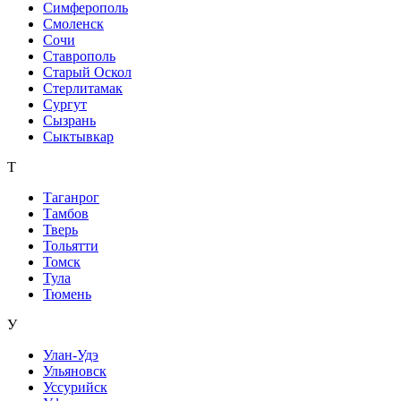
Симферополь
Смоленск
Сочи
Ставрополь
Старый Оскол
Стерлитамак
Сургут
Сызрань
Сыктывкар
Т
Таганрог
Тамбов
Тверь
Тольятти
Томск
Тула
Тюмень
У
Улан-Удэ
Ульяновск
Уссурийск