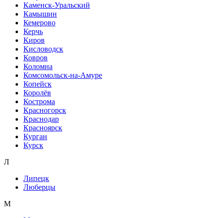
Каменск-Уральский
Камышин
Кемерово
Керчь
Киров
Кисловодск
Ковров
Коломна
Комсомольск-на-Амуре
Копейск
Королёв
Кострома
Красногорск
Краснодар
Красноярск
Курган
Курск
Л
Липецк
Люберцы
М